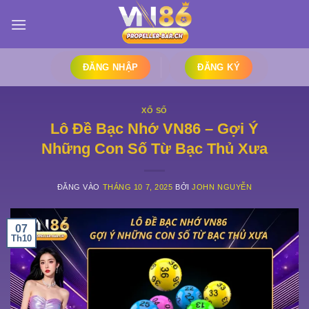
Bỏ
qua
nội
dung
ĐĂNG NHẬP
ĐĂNG KÝ
XỔ SỐ
Lô Đề Bạc Nhớ VN86 – Gợi Ý
Những Con Số Từ Bạc Thủ Xưa
ĐĂNG VÀO
THÁNG 10 7, 2025
BỞI
JOHN NGUYỄN
07
Th10