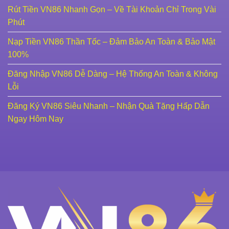
Rút Tiền VN86 Nhanh Gọn – Về Tài Khoản Chỉ Trong Vài
Phút
Nạp Tiền VN86 Thần Tốc – Đảm Bảo An Toàn & Bảo Mật
100%
Đăng Nhập VN86 Dễ Dàng – Hệ Thống An Toàn & Không
Lỗi
Đăng Ký VN86 Siêu Nhanh – Nhận Quà Tặng Hấp Dẫn
Ngay Hôm Nay