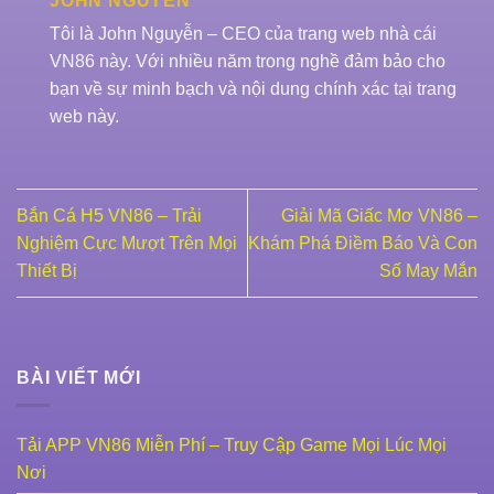
JOHN NGUYỄN
Tôi là John Nguyễn – CEO của trang web nhà cái
VN86 này. Với nhiều năm trong nghề đảm bảo cho
bạn về sự minh bạch và nội dung chính xác tại trang
web này.
Bắn Cá H5 VN86 – Trải
Giải Mã Giấc Mơ VN86 –
Nghiệm Cực Mượt Trên Mọi
Khám Phá Điềm Báo Và Con
Thiết Bị
Số May Mắn
BÀI VIẾT MỚI
Tải APP VN86 Miễn Phí – Truy Cập Game Mọi Lúc Mọi
Nơi