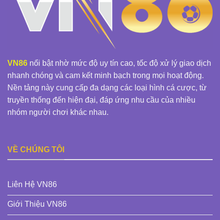
VN86
nổi bật nhờ mức độ uy tín cao, tốc độ xử lý giao dịch
nhanh chóng và cam kết minh bạch trong mọi hoạt động.
Nền tảng này cung cấp đa dạng các loại hình cá cược, từ
truyền thống đến hiện đại, đáp ứng nhu cầu của nhiều
nhóm người chơi khác nhau.
VỀ CHÚNG TÔI
Liên Hệ VN86
Giới Thiệu VN86