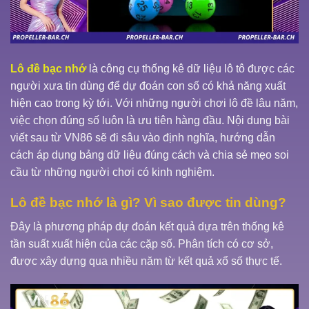
Lô đề bạc nhớ
là công cụ thống kê dữ liệu lô tô được các
người xưa tin dùng để dự đoán con số có khả năng xuất
hiện cao trong kỳ tới. Với những người chơi lô đề lâu năm,
việc chọn đúng số luôn là ưu tiên hàng đầu. Nội dung bài
viết sau từ VN86 sẽ đi sâu vào định nghĩa, hướng dẫn
cách áp dụng bảng dữ liệu đúng cách và chia sẻ mẹo soi
cầu từ những người chơi có kinh nghiệm.
Lô đề bạc nhớ là gì? Vì sao được tin dùng?
Đây là phương pháp dự đoán kết quả dựa trên thống kê
tần suất xuất hiện của các cặp số. Phân tích có cơ sở,
được xây dựng qua nhiều năm từ kết quả xổ số thực tế.