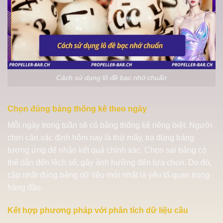
Cách sử dụng lô đề bạc nhớ chuẩn
Chọn đúng bảng thống kê theo ngày
Mỗi ngày trong tuần sẽ có bảng thống kê riêng biệt. Người
chơi cần xác định hôm nay là thứ mấy, tra đúng bảng
tương ứng để nhận kết quả chính xác. Chọn sai bảng có
thể dẫn đến lệch số, gây ảnh hưởng đến lựa chọn. Do đó,
cập nhật đúng bảng dữ liệu mới nhất là yếu tố quan trọng
hàng đầu.
Kết hợp phương pháp với phân tích dữ liệu cầu