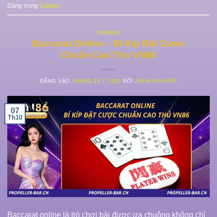
Đăng trong
Casino
CASINO
Baccarat Online – Bí Kíp Đặt Cược
Những lý do nên tham gia live casino VN86
Chuẩn Cao Thủ VN86
Trải nghiệm chân thực minh bạch
ĐĂNG VÀO
THÁNG 10 7, 2025
BỞI
JOHN NGUYỄN
Tham gia live casino giúp bạn nhìn thấy từng thao
tác của dealer, kiểm chứng kết quả ngay lập tức.
07
Điều này loại bỏ nghi hoặc như game số hóa. Mỗi
Th10
ván bài xử lý trước mắt bạn, không có sự can thiệp
ẩn. Hình ảnh, âm thanh và cách phân phối cược
đem lại cảm giác như bạn đang ngồi tại sòng casino
thực sự. Tính minh bạch này là điểm mạnh mà nhiều
người tìm kiếm.
Uy tín và độ tin cậy của nền tảng
Baccarat online là trò chơi bài được ưa chuộng không chỉ
Một lý do lớn để chọn VN86 là uy tín lâu năm và bảo