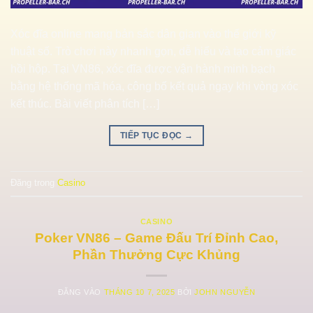
và Nhà cái (Banker),
ràng, dễ theo dõi.- Tốc
bạn sẽ đặt cược vào
độ nhanh, ít phải suy
Baccarat
cửa mình chọn. Mỗi
nghĩ phức tạp.- Phù
Xóc đĩa online mang bản sắc dân gian vào thế giới kỹ
trực tiếp
bên được chia 2–3
hợp với người mới và
thuật số. Trò chơi này nhanh gọn, dễ hiểu và tạo cảm giác
lá bài, bên có tổng
cả người chơi chuyên
điểm gần 9 hơn sẽ
nghiệp.
hồi hộp. Tại VN86, xóc đĩa được vận hành minh bạch
thắng.
bằng hệ thống mã hóa, công bố kết quả ngay khi vòng xóc
Người chơi đối đầu
kết thúc. Bài viết phân tích […]
trực tiếp với dealer.
– Luật đơn giản, dễ
Mỗi bên được chia
nắm bắt.- Tính chiến
TIẾP TỤC ĐỌC
→
bài để đạt tổng điểm
thuật cao, người chơi
Blackjack
gần 21 nhất nhưng
tự quyết định rút bài
live
không vượt quá.
hay dừng.- Tạo cảm
Người chơi có thể
giác đối đầu căng
Đăng trong
Casino
chọn rút, dừng,
thẳng và hấp dẫn.
hoặc tách bài.
CASINO
– Trực quan, sinh
Dealer quay một
Poker VN86 – Game Đấu Trí Đỉnh Cao,
động, dễ theo dõi kết
bánh xe đánh số từ
quả.- Nhiều loại cược
Phần Thưởng Cực Khủng
Roulette
0 đến 36, thả bóng
với tỷ lệ trả thưởng đa
trực
xoay ngược chiều.
dạng.- Phù hợp với
tuyến
Người chơi đặt cược
người thích cảm giác
ĐĂNG VÀO
THÁNG 10 7, 2025
BỞI
JOHN NGUYỄN
vào con số, màu sắc
chờ đợi kết quả bất
hoặc nhóm số.