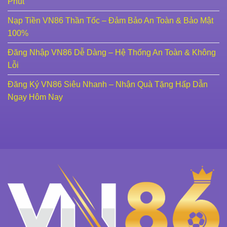
Phút
Nạp Tiền VN86 Thần Tốc – Đảm Bảo An Toàn & Bảo Mật
100%
Đăng Nhập VN86 Dễ Dàng – Hệ Thống An Toàn & Không
Lỗi
Đăng Ký VN86 Siêu Nhanh – Nhận Quà Tặng Hấp Dẫn
Ngay Hôm Nay