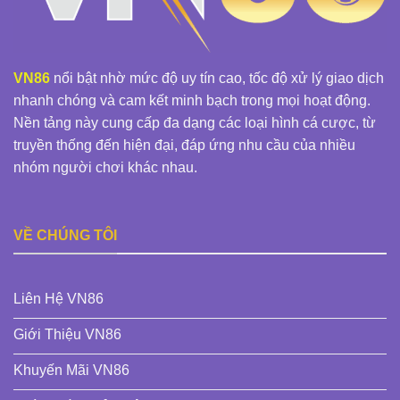
VN86
nổi bật nhờ mức độ uy tín cao, tốc độ xử lý giao dịch
nhanh chóng và cam kết minh bạch trong mọi hoạt động.
Nền tảng này cung cấp đa dạng các loại hình cá cược, từ
truyền thống đến hiện đại, đáp ứng nhu cầu của nhiều
nhóm người chơi khác nhau.
VỀ CHÚNG TÔI
Liên Hệ VN86
Giới Thiệu VN86
Khuyến Mãi VN86