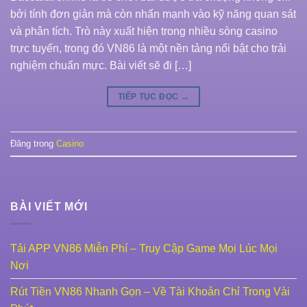
bởi tính đơn giản mà còn nhấn mạnh vào kỹ năng quan sát
mật hệ thống. Các phiên game live được giám sát
và phân tích. Trò này xuất hiện trong nhiều sòng casino
chặt chẽ, dữ liệu giao dịch mã hóa và đăng nhập
trực tuyến, trong đó VN86 là một nền tảng nổi bật cho trải
theo xác thực đa lớp. Nền tảng thiết lập lịch sử ván
nghiệm chuẩn mực. Bài viết sẽ đi […]
chơi công khai và hỗ trợ tra cứu khi có khiếu nại.
Việc này làm giảm rủi ro gian lận. Bằng cách chọn
TIẾP TỤC ĐỌC
→
nhà cái uy tín giúp bạn yên tâm hơn khi đặt cược
lớn.
Đăng trong
Casino
Lời kết
Live Casino
VN86
đem đến trải nghiệm trực tiếp thật
với dealer thật, hình ảnh chất lượng cao và kết quả
minh bạch. Những trò chơi như baccarat, blackjack,
BÀI VIẾT MỚI
roulette hay poker live đều được xử lý trong thời
gian thực và có quy định rõ ràng. Khi chọn Live
Tải APP VN86 Miễn Phí – Truy Cập Game Mọi Lúc Mọi
Casino, bạn không chỉ tham gia cá cược mà còn trải
Nơi
nghiệm yếu tố tin cậy, công bằng và minh bạch trong
Rút Tiền VN86 Nhanh Gọn – Về Tài Khoản Chỉ Trong Vài
từng ván bài.