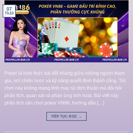
ngờ.
07
– Kết hợp giữa kỹ
Người chơi thi đấu
Th10
năng và may mắn, tạo
với dealer theo luật
chiều sâu chiến thuật.-
poker (Texas
Tương tác cao với
Poker
Hold’em hoặc biến
dealer và người chơi
live
thể khác). Sử dụng
khác (ở một số phiên
kết hợp bài tẩy và
bản).- Phù hợp với
bài chung để tạo tay
người chơi nhiều kinh
bài mạnh nhất.
nghiệm.
Lý do nên chọn chơi Live Casino VN86
Poker là hình thức bài đối kháng giữa những người tham
Live Casino VN86 không phải chọn lựa ngẫu nhiên
gia, nơi chiến lược và kỹ năng quyết định thành công. Trò
mà được nhiều người tin tưởng vì nhiều lý do cụ thể
chơi này không mang tính may rủi đơn thuần mà đòi hỏi
và dễ cảm nhận khi trải nghiệm.
phân tích, quan sát và phản ứng linh hoạt. Bài viết này
phân tích sân chơi poker VN86, hướng dẫn […]
TIẾP TỤC ĐỌC
→