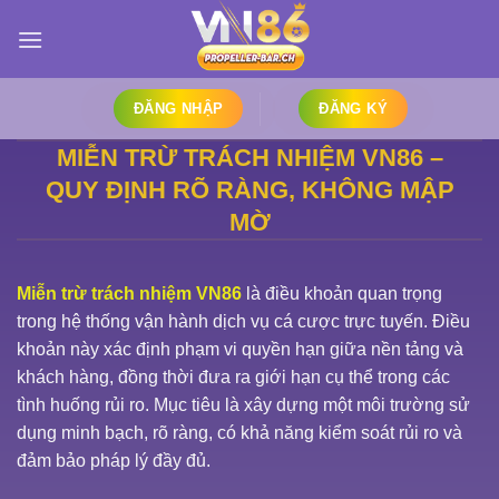
Bỏ
qua
nội
dung
ĐĂNG NHẬP
ĐĂNG KÝ
MIỄN TRỪ TRÁCH NHIỆM VN86 –
QUY ĐỊNH RÕ RÀNG, KHÔNG MẬP
MỜ
Miễn trừ trách nhiệm VN86
là điều khoản quan trọng
trong hệ thống vận hành dịch vụ cá cược trực tuyến. Điều
khoản này xác định phạm vi quyền hạn giữa nền tảng và
khách hàng, đồng thời đưa ra giới hạn cụ thể trong các
tình huống rủi ro. Mục tiêu là xây dựng một môi trường sử
dụng minh bạch, rõ ràng, có khả năng kiểm soát rủi ro và
đảm bảo pháp lý đầy đủ.