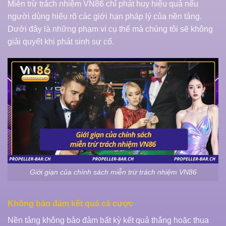
Miễn trừ trách nhiệm VN86 chỉ phát huy hiệu quả nếu
người dùng hiểu rõ các giới hạn pháp lý của nền tảng.
Dưới đây là những phạm vi cụ thể mà chúng tôi sẽ không
giải quyết khi phát sinh sự cố.
Giới giạn của chính sách miễn trừ trách nhiệm VN86
Không bảo đảm kết quả cá cược
Nền tảng không bảo đảm bất kỳ kết quả thắng hoặc thua