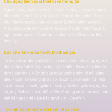
Chủ động kiểm soát thiết bị và thông tin
Người dùng phải bảo vệ tài khoản, không chia sẻ thông tin
đăng nhập cho bất kỳ ai. Các thiết bị sử dụng phải được
bảo mật bằng mật khẩu và cập nhật phần mềm an toàn.
Việc mất quyền kiểm soát thiết bị có thể dẫn đến hậu quả
nghiêm trọng và miễn trừ trách nhiệm VN86 với các thiệt
hại này.
Đọc kỹ điều khoản trước khi tham gia
Trước khi sử dụng bất kỳ dịch vụ nào trên nền tảng, người
dùng cần dành thời gian đọc kỹ và hiểu rõ các điều khoản
được quy định. Việc bỏ qua hoặc không nắm rõ nội dung
điều khoản sẽ không được coi là căn cứ để miễn trừ. Mỗi
cá nhân cần chủ động tìm hiểu đầy đủ về quyền lợi, nghĩa
vụ, quy định cá cược, điều kiện sử dụng và chính sách bảo
mật liên quan để đảm bảo quyền lợi của mình.
Tự chịu trách nhiệm với hành vi cá cược