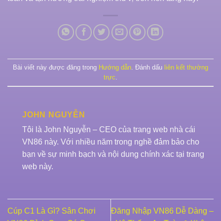
Bài viết này được đăng trong
Hướng dẫn
. Đánh dấu
liên kết thường
trực
.
JOHN NGUYỄN
Tôi là John Nguyễn – CEO của trang web nhà cái
VN86 này. Với nhiều năm trong nghề đảm bảo cho
bạn về sự minh bạch và nội dung chính xác tại trang
web này.
Cúp C1 Là Gì? Sân Chơi
Đăng Nhập VN86 Dễ Dàng –