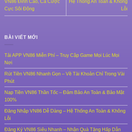
VN86 Đỉnh Cao, Cá Cược
Hệ Thống An Toàn & Không
Cực Sôi Động
Lỗi
BÀI VIẾT MỚI
Tải APP VN86 Miễn Phí – Truy Cập Game Mọi Lúc Mọi
Nơi
Rút Tiền VN86 Nhanh Gọn – Về Tài Khoản Chỉ Trong Vài
Phút
Nạp Tiền VN86 Thần Tốc – Đảm Bảo An Toàn & Bảo Mật
100%
Đăng Nhập VN86 Dễ Dàng – Hệ Thống An Toàn & Không
Lỗi
Đăng Ký VN86 Siêu Nhanh – Nhận Quà Tặng Hấp Dẫn