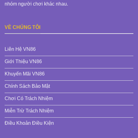
nhóm người chơi khác nhau.
VỀ CHÚNG TÔI
Liên Hệ VN86
Giới Thiệu VN86
Khuyến Mãi VN86
Chính Sách Bảo Mật
Chơi Có Trách Nhiệm
Miễn Trừ Trách Nhiệm
Điều Khoản Điều Kiện