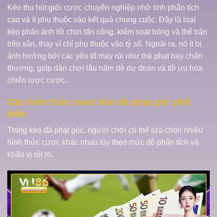
Kèo thu hút giới cược chuyên nghiệp nhờ tính phân tích
cao và ít phụ thuộc vào kết quả chung cuộc. Đây là loại
kèo phản ánh lối chơi tấn công, kiểm soát bóng và thế trận
trên sân, thay vì chỉ phụ thuộc vào tỷ số. Ngoài ra, nó ít bị
ảnh hưởng bởi các yếu tố may rủi như thẻ phạt hay chấn
thương, giúp dân chơi lâu năm dễ dự đoán và tối ưu hóa
chiến lược cược.
Các hình thức cược kèo đá phạt góc phổ
biến
Trong kèo đá phạt góc, người chơi có thể lựa chọn nhiều
hình thức cược khác nhau tùy theo mức độ phân tích và
khẩu vị rủi ro.