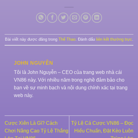
Bài viết này được đăng trong
Thể Thao
. Đánh dấu
liên kết thường trực
.
JOHN NGUYỄN
Tôi là John Nguyễn – CEO của trang web nhà cái
VN86 này. Với nhiều năm trong nghề đảm bảo cho
bạn về sự minh bạch và nội dung chính xác tại trang
web này.
Cược Xiên Là Gì? Cách
Tỷ Lệ Cá Cược VN86 – Đọc
Chơi Nâng Cao Tỷ Lệ Thắng
Hiểu Chuẩn, Đặt Kèo Luôn