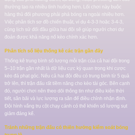
thường tạo ra nhiều tình huống hơn. Lối chơi này buộc
hàng thủ đối phương phải phá bóng ra ngoài nhiều hơn.
Việc phân tích sơ đồ chiến thuật, ví dụ 4-3-3 hoặc 3-4-3,
cùng lịch sử đối đầu giữa hai đội sẽ giúp người chơi dự
đoán được khả năng nổ kèo chính xác hơn.
Phân tích số liệu thống kê các trận gần đây
Thống kê trung bình số lượng mỗi trận của cả hai đội trong
5–10 trận gần nhất là dữ liệu cực kỳ quan trọng khi cược
kèo đá phạt góc. Nếu cả hai đội đều có trung bình từ 5 quả
trở lên, thì trận đấu rất tiềm năng cho kèo tài góc. Bên cạnh
đó, người chơi nên theo dõi thông tin như điều kiện thời
tiết, sân bãi và lực lượng ra sân để điều chỉnh nhận định.
Đội hình vắng trụ cột chạy cánh có thể khiến số lượng sụt
giảm đáng kể.
Tránh những trận đấu có thiên hướng kiểm soát bóng
trung lộ