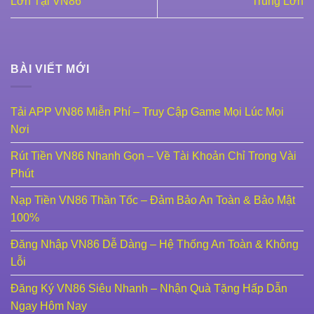
Lớn Tại VN86
Trúng Lớn
BÀI VIẾT MỚI
Tải APP VN86 Miễn Phí – Truy Cập Game Mọi Lúc Mọi
Nơi
Rút Tiền VN86 Nhanh Gọn – Về Tài Khoản Chỉ Trong Vài
Phút
Nạp Tiền VN86 Thần Tốc – Đảm Bảo An Toàn & Bảo Mật
100%
Đăng Nhập VN86 Dễ Dàng – Hệ Thống An Toàn & Không
Lỗi
Đăng Ký VN86 Siêu Nhanh – Nhận Quà Tặng Hấp Dẫn
Ngay Hôm Nay